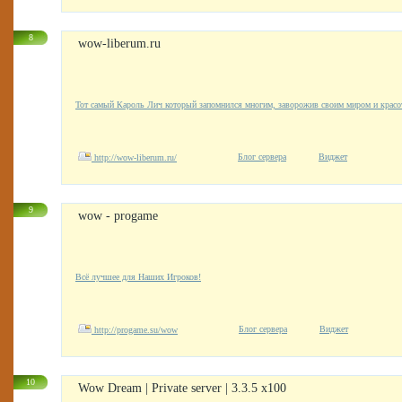
8
wow-liberum.ru
Тот самый Кароль Лич который запомнился многим, заворожив своим миром и красо
Блог сервера
Виджет
http://wow-liberum.ru/
9
wow - progame
Всё лучшее для Наших Игроков!
Блог сервера
Виджет
http://progame.su/wow
10
Wow Dream | Private server | 3.3.5 x100