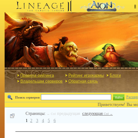
Правила рейтинга
Рейтинг игрокармы
Блоги
Владельцам серверов
Обратная связь
Расшир
Поиск серверов
Найти
Приветствуем! Вы м
Страницы:
предыдущая
следующая
← Ctrl
Ctrl →
1
2
3
4
5
6