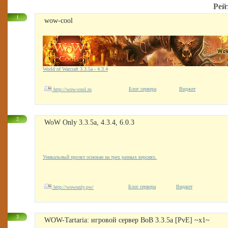
Рей
1
wow-cool
World of Warcraft 3.3.5а - 4.3.4
Блог сервера
Виджет
http://wow-cool.ru
2
WoW Only 3.3.5a, 4.3.4, 6.0.3
Уникальный проэкт основан на трех разных версиях.
Блог сервера
Виджет
http://wowonly.pw/
3
WOW-Tartaria: игровой сервер ВоВ 3.3.5а [PvE] ~x1~