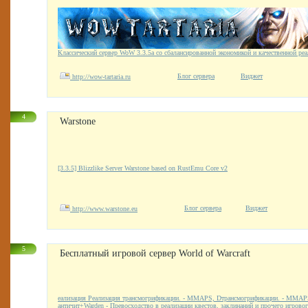
Классический сервер WoW 3.3.5а cо сбалансированной экономикой и качественной реа
Блог сервера
Виджет
http://wow-tartaria.ru
4
Warstone
[3.3.5] Blizzlike Server Warstone based on RustEmu Core v2
Блог сервера
Виджет
http://www.warstone.eu
5
Бесплатный игровой сервер World of Warcraft
еализация Реализация трансмогрификации. - MMAPS, Dтрансмогрификации. - MMA
античит+Warden - Превосходство в реализации квестов, заклинаний и прочего игрового