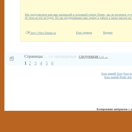
Мы представляем вам наш маленький и скромный сервер Dream, мы не являемся луч
об этом не кто не будет. Но мы поддерживаем наш сервер в работе а также наклон на 
Блог сервера
Виджет
http://Wow-Dream.ru
Страницы:
предыдущая
следующая
← Ctrl
Ctrl →
1
2
3
4
5
6
База знаний Aion
База з
База знаний Blade and
Копирование материалов с д