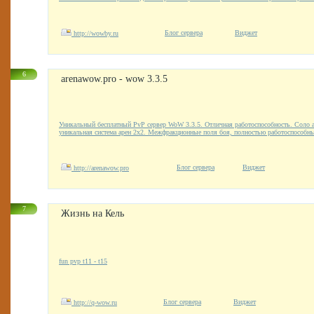
Блог сервера
Виджет
http://wowby.ru
6
arenawow.pro - wow 3.3.5
Уникальный бесплатный PvP сервер WoW 3.3.5. Отличная работоспособность. Соло а
уникальная система арен 2х2. Межфракционные поля боя, полностью работоспособны
Блог сервера
Виджет
http://arenawow.pro
7
Жизнь на Кель
fun pvp t11 - t15
Блог сервера
Виджет
http://q-wow.ru